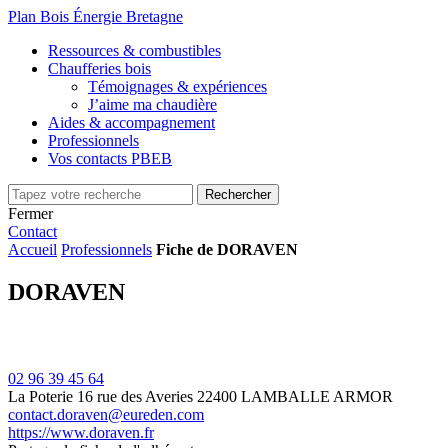
Plan Bois Énergie Bretagne
Ressources & combustibles
Chaufferies bois
Témoignages & expériences
J’aime ma chaudière
Aides & accompagnement
Professionnels
Vos contacts PBEB
Fermer
Contact
Accueil
Professionnels
Fiche de DORAVEN
DORAVEN
02 96 39 45 64
La Poterie
16 rue des Averies
22400 LAMBALLE ARMOR
contact.doraven@eureden.com
https://www.doraven.fr
Leaflet
| ©
OpenStreetMap
contributors