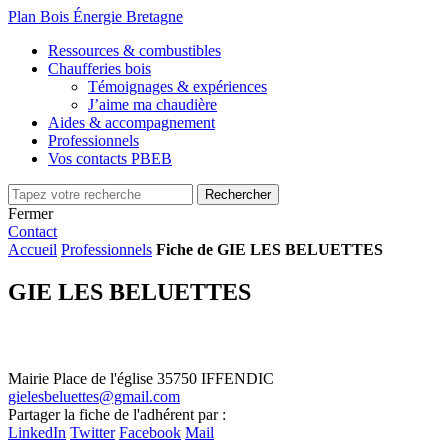
Plan Bois Énergie Bretagne
Ressources & combustibles
Chaufferies bois
Témoignages & expériences
J’aime ma chaudière
Aides & accompagnement
Professionnels
Vos contacts PBEB
Fermer
Contact
Accueil
Professionnels
Fiche de GIE LES BELUETTES
GIE LES BELUETTES
Mairie
Place de l'église
35750 IFFENDIC
gielesbeluettes@gmail.com
Leaflet
| ©
OpenStreetMap
contributors
Partager la fiche de l'adhérent par :
+
LinkedIn
Twitter
Facebook
Mail