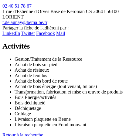
02 40 51 78 67
1 rue d'Estienne d'Orves
Base de Keroman
CS 20641
56100
LORIENT
t.delaunay@bema-be.fr
Leaflet
| ©
OpenStreetMap
contributors
Partager la fiche de l'adhérent par :
+
LinkedIn
Twitter
Facebook
Mail
−
Activités
Gestion/Traitement de la Ressource
Achat de bois sur pied
Achat de résineux
Achat de feuillus
Achat de bois bord de route
Achat de bois énergie (tout venant, billons)
Transformation, fabrication et mise en œuvre de produits
Bois Énergie/activités
Bois déchiqueté
Déchiquetage
Criblage
Livraison plaquette en Benne
Livraison plaquette en Fond mouvant
Retour à la recherche