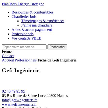
Plan Bois Énergie Bretagne
Ressources & combustibles
Chaufferies bois
Témoignages & expériences
J’aime ma chaudière
Aides & accompagnement
Professionnels
Vos contacts PBEB
Fermer
Contact
Accueil
Professionnels
Fiche de Gefi Ingénierie
Gefi Ingénierie
02 40 49 95 95
63 Bis Route de Sainte Luce
44300 Nantes
info@gefi-ingenierie.fr
www.gefi-ingenierie.fr
Leaflet
| ©
OpenStreetMap
contributors