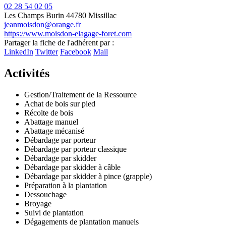
02 28 54 02 05
Les Champs Burin
44780 Missillac
jeanmoisdon@orange.fr
https://www.moisdon-elagage-foret.com
Leaflet
| ©
OpenStreetMap
contributors
Partager la fiche de l'adhérent par :
+
LinkedIn
Twitter
Facebook
Mail
−
Activités
Gestion/Traitement de la Ressource
Achat de bois sur pied
Récolte de bois
Abattage manuel
Abattage mécanisé
Débardage par porteur
Débardage par porteur classique
Débardage par skidder
Débardage par skidder à câble
Débardage par skidder à pince (grapple)
Préparation à la plantation
Dessouchage
Broyage
Suivi de plantation
Dégagements de plantation manuels