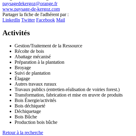
paysagedekergoz@orange.fr
www.paysage-de-kergoz.com
Leaflet
| ©
OpenStreetMap
contributors
Partager la fiche de l'adhérent par :
+
LinkedIn
Twitter
Facebook
Mail
−
Activités
Gestion/Traitement de la Ressource
Récolte de bois
Abattage mécanisé
Préparation à la plantation
Broyage
Suivi de plantation
Élagage
Autres travaux ruraux
Travaux publics (entretien-réalisation de voiries forest.)
Transformation, fabrication et mise en œuvre de produits
Bois Énergie/activités
Bois déchiqueté
Déchiquetage
Bois Bûche
Production bois bûche
Retour à la recherche